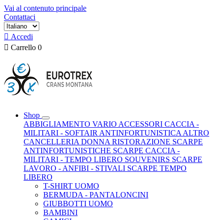
Vai al contenuto principale
Contattaci

Accedi

Carrello
0
Shop
ABBIGLIAMENTO VARIO
ACCESSORI CACCIA -
MILITARI - SOFTAIR
ANTINFORTUNISTICA
ALTRO
CANCELLERIA
DONNA
RISTORAZIONE
SCARPE
ANTINFORTUNISTICHE
SCARPE CACCIA -
MILITARI - TEMPO LIBERO
SOUVENIRS
SCARPE
LAVORO - ANFIBI - STIVALI
SCARPE TEMPO
LIBERO
T-SHIRT UOMO
BERMUDA - PANTALONCINI
GIUBBOTTI UOMO
BAMBINI